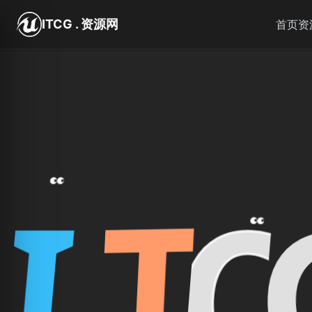
跳转到主要内容
ITCG . 资源网
首页
资
T
C
I