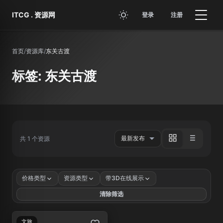
跳转到主要内容
ITCG . 资源网
登录
注册
首页
/
资源库
/
东关古渡
标签: 东关古渡
共 1 个资源
价格类型
资源类型
带3D在线展示
清除筛选
文旅