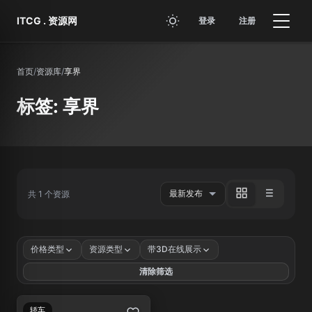
跳转到主要内容
ITCG . 资源网
登录
注册
首页
/
资源库
/
享界
标签: 享界
共 1 个资源
价格类型
资源类型
带3D在线展示
清除筛选
轿车