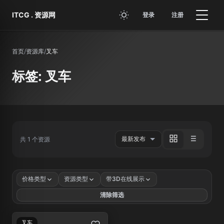
跳转到主要内容
ITCG . 资源网
登录
注册
首页
/
资源库
/
叉车
标签: 叉车
共 1 个资源
价格类型
资源类型
带3D在线展示
清除筛选
叉车