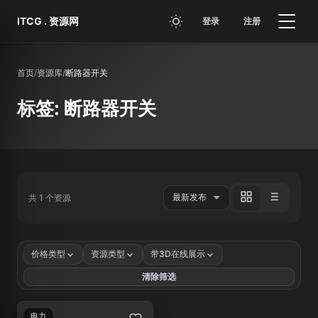
跳转到主要内容
ITCG . 资源网
登录
注册
首页
/
资源库
/
断路器开关
标签: 断路器开关
共 1 个资源
价格类型
资源类型
带3D在线展示
清除筛选
电力