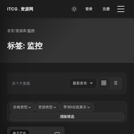
跳转到主要内容
ITCG . 资源网
登录
注册
首页
/
资源库
/
监控
标签: 监控
共 1 个资源
价格类型
资源类型
带3D在线展示
清除筛选
电子产品