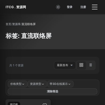
跳转到主要内容
ITCG . 资源网
登录
注册
首页
/
资源库
/
直流联络屏
标签: 直流联络屏
共 1 个资源
价格类型
资源类型
带3D在线展示
清除筛选
端子箱