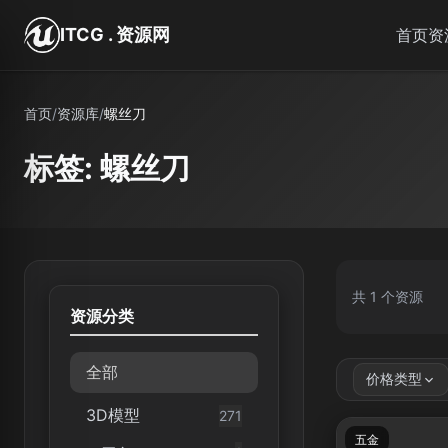
跳转到主要内容
ITCG . 资源网
首页
资
首页
/
资源库
/
螺丝刀
标签: 螺丝刀
共 1 个资源
资源分类
全部
价格类型
3D模型
271
五金