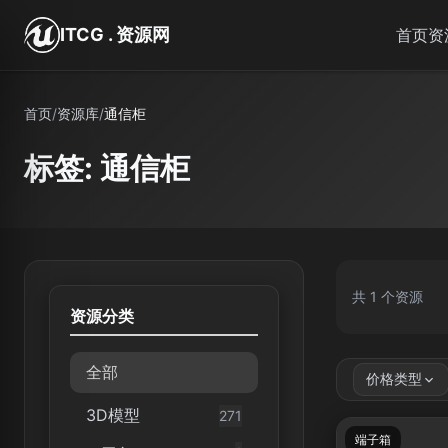
跳转到主要内容
ITCG . 资源网
首页
资
首页
/
资源库
/
通信柜
标签: 通信柜
共 1 个资源
资源分类
全部
价格类型
3D模型
271
端子箱