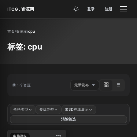
跳转到主要内容
ITCG . 资源网
登录
注册
首页
/
资源库
/
cpu
标签: cpu
共 1 个资源
价格类型
资源类型
带3D在线展示
清除筛选
电脑设备