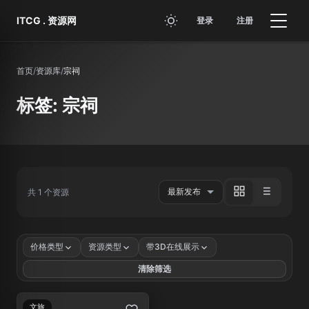
跳转到主要内容
ITCG . 资源网
登录
注册
首页
/
资源库
/
宗祠
标签: 宗祠
共 1 个资源
价格类型
资源类型
带3D在线展示
清除筛选
文旅